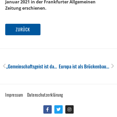
Januar 2021 in der Frankfurter Allgemeinen
Zeitung erschienen.
ZURÜCK
Zurück
Nä
„Gemeinschaftsgeist ist das wichtigste, um Herausforderungen zu meistern“
Europa ist als Brückenbauer nötiger denn je
Impressum
Datenschutzerklärung
Facebook-
Twitter
Instagram
f